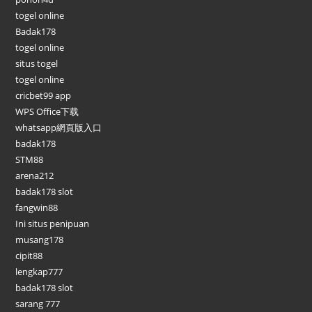
togel online
Badak178
togel online
situs togel
togel online
cricbet99 app
WPS Office下载
whatsapp網頁版入口
badak178
STM88
arena212
badak178 slot
fangwin88
Ini situs penipuan
musang178
cipit88
lengkap777
badak178 slot
sarang 777