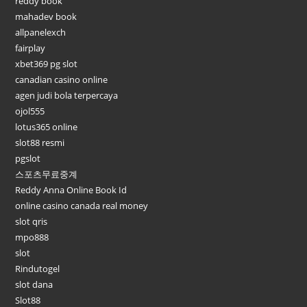
reddy book
mahadev book
allpanelexch
fairplay
xbet369 pg slot
canadian casino online
agen judi bola terpercaya
ojol555
lotus365 online
slot88 resmi
pgslot
스포츠무료중계
Reddy Anna Online Book Id
online casino canada real money
slot qris
mpo888
slot
Rindutogel
slot dana
Slot88