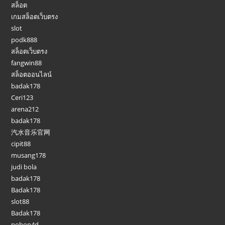
สล็อต
เกมสล็อตเว็บตรง
slot
podk888
สล็อตเว็บตรง
fangwin88
สล็อตออนไลน์
badak178
Ceri123
arena212
badak178
汽水音乐官网
cipit88
musang178
judi bola
badak178
Badak178
slot88
Badak178
pohon4d