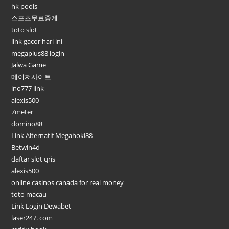
hk pools
스포츠무료중계
toto slot
link gacor hari ini
megaplus88 login
Jalwa Game
메이저사이트
ino777 link
alexis500
7meter
domino88
Link Alternatif Megahoki88
Betwin4d
daftar slot qris
alexis500
online casinos canada for real money
toto macau
Link Login Dewabet
laser247. com