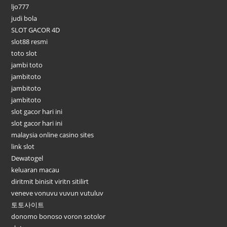
ljo777
judi bola
SLOT GACOR 4D
slot88 resmi
toto slot
jambi toto
jambitoto
jambitoto
jambitoto
slot gacor hari ini
slot gacor hari ini
malaysia online casino sites
link slot
Dewatogel
keluaran macau
diritmit binisit viritn sitilirt
veneve vonuvu vuvun vutuluv
토토사이트
donomo bonoso voron sotolor