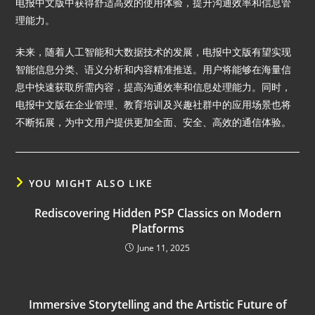
电报中文版中获得舒适高效的使用体验，提升沟通效率和信息管
理能力。
未来，随着人工智能和大数据技术的发展，电报中文版有望实现
智能信息分类、语义分析和内容精准推送。用户将能够在海量信
息中快速获取所需内容，提高沟通效率和信息处理能力。同时，
电报中文版在企业管理、教育培训及兴趣社群中的应用场景也将
不断拓展，为中文用户提供更加全面、安全、高效的通信体验。
YOU MIGHT ALSO LIKE
Rediscovering Hidden PSP Classics on Modern
Platforms
June 11, 2025
Immersive Storytelling and the Artistic Future of