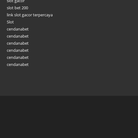
slot gacor
slot bet 200
link slot gacor terpercaya
Slot
cendanabet
cendanabet
cendanabet
cendanabet
cendanabet
cendanabet