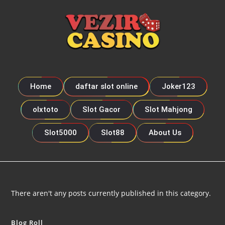
Home
daftar slot online
Joker123
olxtoto
Slot Gacor
Slot Mahjong
Slot5000
Slot88
About Us
There aren't any posts currently published in this category.
Blog Roll