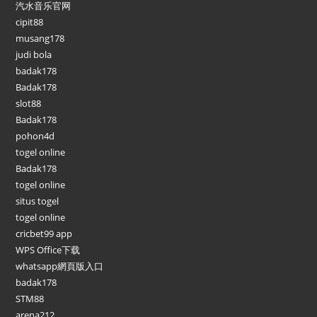
汽水音乐官网
cipit88
musang178
judi bola
badak178
Badak178
slot88
Badak178
pohon4d
togel online
Badak178
togel online
situs togel
togel online
cricbet99 app
WPS Office下载
whatsapp網頁版入口
badak178
STM88
arena212