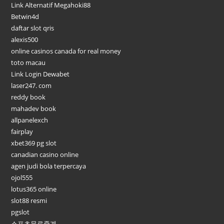
Link Alternatif Megahoki88
Betwin4d
daftar slot qris
alexis500
online casinos canada for real money
toto macau
Link Login Dewabet
laser247. com
reddy book
mahadev book
allpanelexch
fairplay
xbet369 pg slot
canadian casino online
agen judi bola terpercaya
ojol555
lotus365 online
slot88 resmi
pgslot
스포츠무료중계