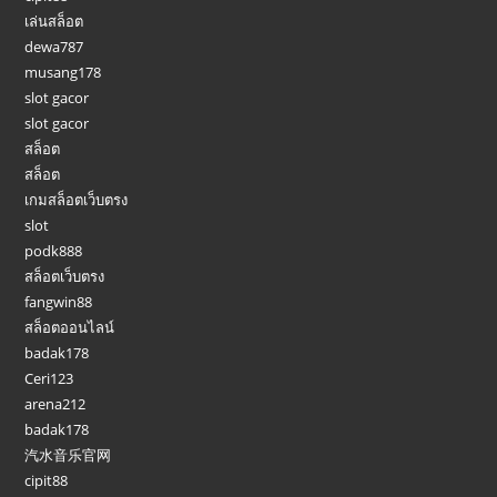
เล่นสล็อต
dewa787
musang178
slot gacor
slot gacor
สล็อต
สล็อต
เกมสล็อตเว็บตรง
slot
podk888
สล็อตเว็บตรง
fangwin88
สล็อตออนไลน์
badak178
Ceri123
arena212
badak178
汽水音乐官网
cipit88