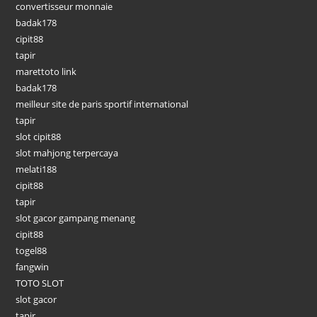
convertisseur monnaie
badak178
cipit88
tapir
marettoto link
badak178
meilleur site de paris sportif international
tapir
slot cipit88
slot mahjong terpercaya
melati188
cipit88
tapir
slot gacor gampang menang
cipit88
togel88
fangwin
TOTO SLOT
slot gacor
tapir