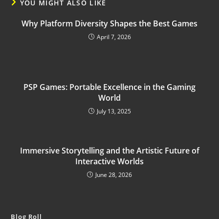
YOU MIGHT ALSO LIKE
Why Platform Diversity Shapes the Best Games
April 7, 2026
PSP Games: Portable Excellence in the Gaming
World
July 13, 2025
Immersive Storytelling and the Artistic Future of
Interactive Worlds
June 28, 2026
Blog Roll