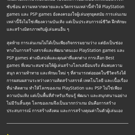
ซับซ้อน ความหลากหลายและนวัตกรรมเหล่านี้ทำให้ PlayStation
games และ PSP games ยังคงครองใจผู้เล่นทุกยุคสมัย การเล่นเกม
เหล่านี้จึงไม่ใช่เพียงความบันเทิง แต่เป็นประสบการณ์ชีวิต ฝึกทักษะ
และสร้างมิตรภาพกับผู้เล่นคนอื่น ๆ
สุดท้าย การเล่นเกมไม่ได้เป็นเพียงกิจกรรมยามว่าง แต่ยังเป็นช่อง
ทางในการสร้างสรรค์และพัฒนาตนเอง PlayStation games และ
PSP games ต่างมีเสน่ห์และคุณค่าที่แตกต่าง การเลือก Best
games ที่เหมาะสมช่วยให้ผู้เล่นสร้างโลกเสมือนจริง ค้นพบความ
สนุก ความท้าทาย และทักษะใหม่ ๆ ที่สามารถต่อยอดในชีวิตจริงได้
การผสมผสานระหว่างความคิดสร้างสรรค์ เทคโนโลยี และเนื้อเรื่อง
ที่น่าติดตาม ทำให้โลกของเกม PlayStation และ PSP ไม่ใช่เพียง
ความบันเทิง แต่เป็นพื้นที่สำหรับเรียนรู้ พัฒนา และสนุกสนานอย่าง
ไม่มีวันสิ้นสุด โลกของเกมจึงเป็นมากกว่าเกม มันคือการสร้าง
ประสบการณ์ การสร้างสังคม และการสร้างคุณค่าในตัวผู้เล่นเอง