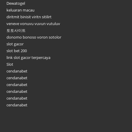
Dewatogel
keluaran macau
diritmit binisit viritn sitilirt
veneve vonuvu vuvun vutuluv
토토사이트
donomo bonoso voron sotolor
slot gacor
slot bet 200
link slot gacor terpercaya
Slot
cendanabet
cendanabet
cendanabet
cendanabet
cendanabet
cendanabet