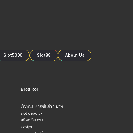
Slot5000
Slot88
About Us
Blog Roll
เว็บพนัน ฝากขั้นต่ำ 1 บาท
slot depo 5k
สล็อตเว็บ ตรง
Casijon