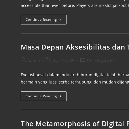
accessible than ever before. Players are no slot jackpot
Continue Reading
Masa Depan Aksesibilitas dan 
Admin
July 27, 2026
Uncategorized
Evolusi pesat dalam industri hiburan digital telah ber
bermain yang luas, serba terhubung, dan mudah dijangka
Continue Reading
The Metamorphosis of Digital 