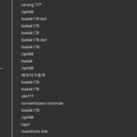
sarang 777
cipit88
badak178 slot
badak178
badak178
badak178 slot
badak178
cipit88
badak
cipit88
해외야구중계
badak178
badak178
ide777
convertisseur monnaie
badak178
cipit88
g
tapir
marettoto link