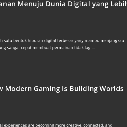
anan Menuju Dunia Digital yang Lebi
lah satu bentuk hiburan digital terbesar yang mampu menjangkau
yang sangat cepat membuat permainan tidak lagi…
ow Modern Gaming Is Building Worlds
al experiences are becoming more creative, connected, and