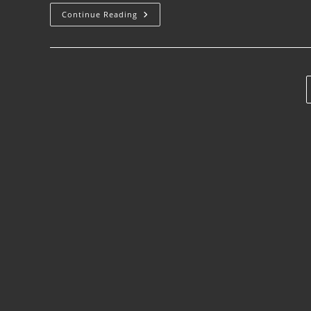
Continue Reading