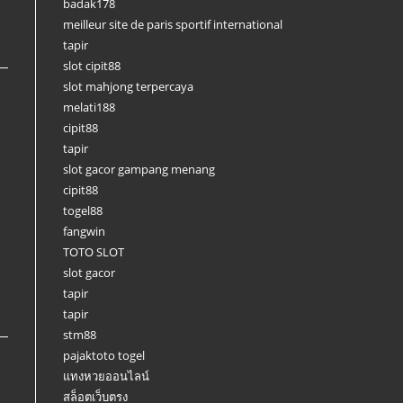
badak178
meilleur site de paris sportif international
tapir
slot cipit88
slot mahjong terpercaya
melati188
cipit88
tapir
slot gacor gampang menang
cipit88
togel88
fangwin
TOTO SLOT
slot gacor
tapir
tapir
stm88
pajaktoto togel
แทงหวยออนไลน์
สล็อตเว็บตรง