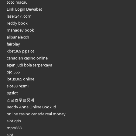
toto macau
Link Login Dewabet
laser247. com
reddy book
mahadev book
allpanelexch
fairplay
xbet369 pg slot
canadian casino online
agen judi bola terpercaya
ojol555
lotus365 online
slot88 resmi
pgslot
스포츠무료중계
Reddy Anna Online Book Id
online casino canada real money
slot qris
mpo888
slot