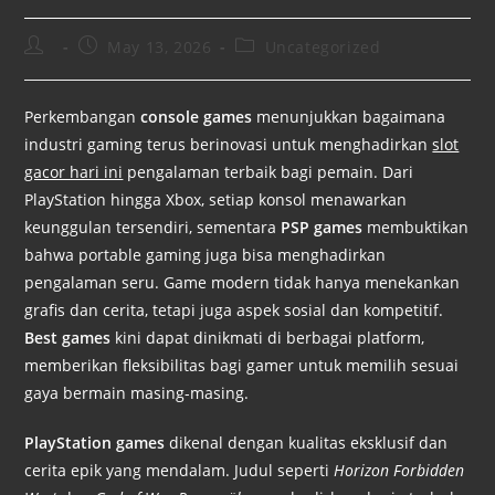
May 13, 2026
Uncategorized
Perkembangan
console games
menunjukkan bagaimana
industri gaming terus berinovasi untuk menghadirkan
slot
gacor hari ini
pengalaman terbaik bagi pemain. Dari
PlayStation hingga Xbox, setiap konsol menawarkan
keunggulan tersendiri, sementara
PSP games
membuktikan
bahwa portable gaming juga bisa menghadirkan
pengalaman seru. Game modern tidak hanya menekankan
grafis dan cerita, tetapi juga aspek sosial dan kompetitif.
Best games
kini dapat dinikmati di berbagai platform,
memberikan fleksibilitas bagi gamer untuk memilih sesuai
gaya bermain masing-masing.
PlayStation games
dikenal dengan kualitas eksklusif dan
cerita epik yang mendalam. Judul seperti
Horizon Forbidden